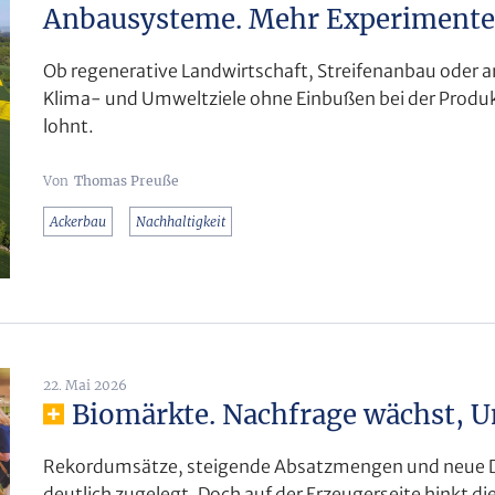
Anbausysteme. Mehr Experimente
Ob regenerative Landwirtschaft, Streifenanbau oder
Klima- und Umweltziele ohne Einbußen bei der Produk
lohnt.
Thomas Preuße
Ackerbau
Nachhaltigkeit
22. Mai 2026
Biomärkte. Nachfrage wächst, U
Rekordumsätze, steigende Absatzmengen und neue D
deutlich zugelegt. Doch auf der Erzeugerseite hinkt di