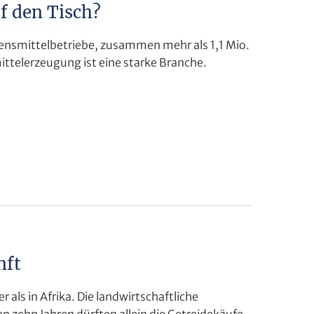
f den Tisch?
bensmittelbetriebe, zusammen mehr als 1,1 Mio.
ttelerzeugung ist eine starke Branche.
nft
als in Afrika. Die landwirtschaftliche
 zehn Jahren dürften allein die Getreidekäufe