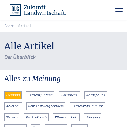
Start
Artikel
Alle Artikel
Der Überblick
Alles zu
Meinung
Meinung
Betriebsführung
Weltspiegel
Agrarpolitik
Ackerbau
Betriebszweig Schwein
Betriebszweig Milch
Steuern
Markt-Trends
Pflanzenschutz
Düngung