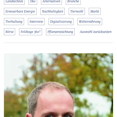
Landtechnik
Öko
Alternativen
Branche
Erneuerbare Energie
Nachhaltigkeit
Tierwohl
Markt
Tierhaltung
Interview
Digitalisierung
Welternährung
Börse
Feldtage 360°
Pflanzenzüchtung
Auswahl zurücksetzen