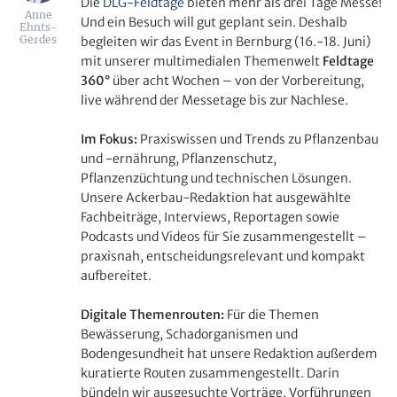
Die
DLG-Feldtage
bieten mehr als drei Tage Messe!
Anne
Und ein Besuch will gut geplant sein. Deshalb
Ehnts-
Gerdes
begleiten wir das Event in Bernburg (16.-18. Juni)
mit unserer multimedialen Themenwelt
Feldtage
360°
über acht Wochen – von der Vorbereitung,
live während der Messetage bis zur Nachlese.
Im Fokus:
Praxiswissen und Trends zu Pflanzenbau
und -ernährung, Pflanzenschutz,
Pflanzenzüchtung und technischen Lösungen.
Unsere Ackerbau-Redaktion hat ausgewählte
Fachbeiträge, Interviews, Reportagen sowie
Podcasts und Videos für Sie zusammengestellt –
praxisnah, entscheidungsrelevant und kompakt
aufbereitet.
Digitale Themenrouten:
Für die Themen
Bewässerung, Schadorganismen und
Bodengesundheit hat unsere Redaktion außerdem
kuratierte Routen zusammengestellt. Darin
bündeln wir ausgesuchte Vorträge, Vorführungen