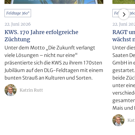
Feldtage 360°
Feldtage 36
22. Juni 2026
22. Juni 20
KWS. 170 Jahre erfolgreiche
RAGT un
Züchtung
wächst 
Unter dem Motto „Die Zukunft verlangt
Unter di
viele Lösungen – nicht nur eine“
Saaten D
präsentierte sich die KWS zu ihrem 170sten
GmbH in e
Jubiläum auf den DLG-Feldtagen mit einem
gestartet
bunten Strauß an Kulturen und Sorten.
beide Züc
unter ein
Katrin Rutt
verschied
gesamten 
Mais und 
Kat