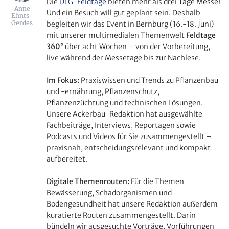
Die
DLG-Feldtage
bieten mehr als drei Tage Messe!
Anne
Und ein Besuch will gut geplant sein. Deshalb
Ehnts-
Gerdes
begleiten wir das Event in Bernburg (16.-18. Juni)
mit unserer multimedialen Themenwelt
Feldtage
360°
über acht Wochen – von der Vorbereitung,
live während der Messetage bis zur Nachlese.
Im Fokus:
Praxiswissen und Trends zu Pflanzenbau
und -ernährung, Pflanzenschutz,
Pflanzenzüchtung und technischen Lösungen.
Unsere Ackerbau-Redaktion hat ausgewählte
Fachbeiträge, Interviews, Reportagen sowie
Podcasts und Videos für Sie zusammengestellt –
praxisnah, entscheidungsrelevant und kompakt
aufbereitet.
Digitale Themenrouten:
Für die Themen
Bewässerung, Schadorganismen und
Bodengesundheit hat unsere Redaktion außerdem
kuratierte Routen zusammengestellt. Darin
bündeln wir ausgesuchte Vorträge, Vorführungen