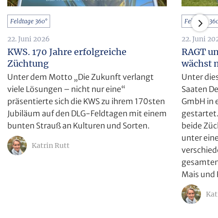
Feldtage 360°
Feldtage 36
22. Juni 2026
22. Juni 20
KWS. 170 Jahre erfolgreiche
RAGT un
Züchtung
wächst 
Unter dem Motto „Die Zukunft verlangt
Unter di
viele Lösungen – nicht nur eine“
Saaten D
präsentierte sich die KWS zu ihrem 170sten
GmbH in e
Jubiläum auf den DLG-Feldtagen mit einem
gestartet
bunten Strauß an Kulturen und Sorten.
beide Züc
unter ein
Katrin Rutt
verschied
gesamten 
Mais und 
Kat