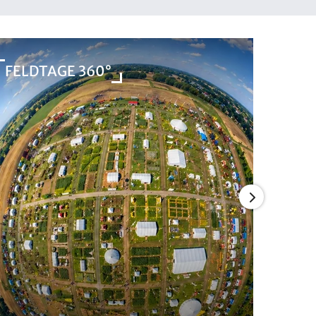
FELDTAGE 360°
PFLA