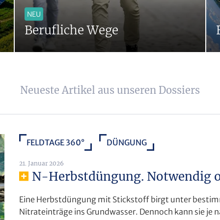
NEU
Berufliche Wege
Neueste Artikel aus unseren Dossiers
FELDTAGE 360°
DÜNGUNG
21. Januar 2026
N-Herbstdüngung. Notwendig od
Eine Herbstdüngung mit Stickstoff birgt unter besti
Nitrateinträge ins Grundwasser. Dennoch kann sie je na