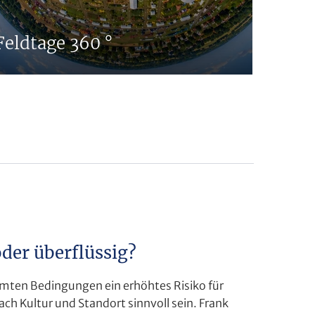
Feldtage 360 °
Pflan
er überflüssig?
mmten Bedingungen ein erhöhtes Risiko für
ch Kultur und Standort sinnvoll sein. Frank