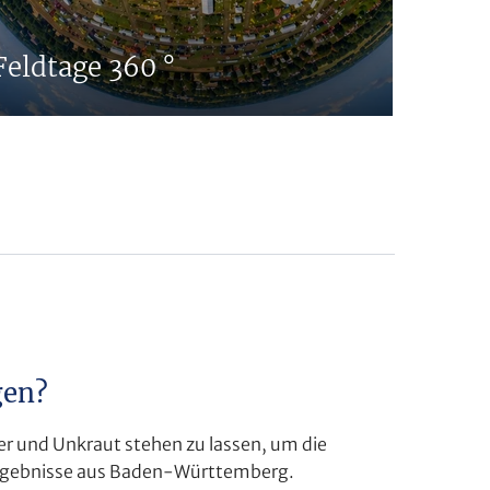
Feldtage 360 °
Pflan
gen?
r und Unkraut stehen zu lassen, um die
sergebnisse aus Baden-Württemberg.