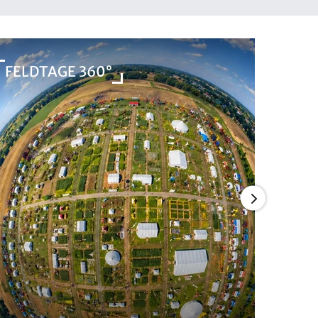
FELDTAGE 360°
PFLA