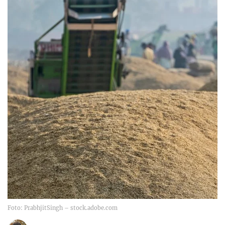
Foto: PrabhjitSingh – stock.adobe.com