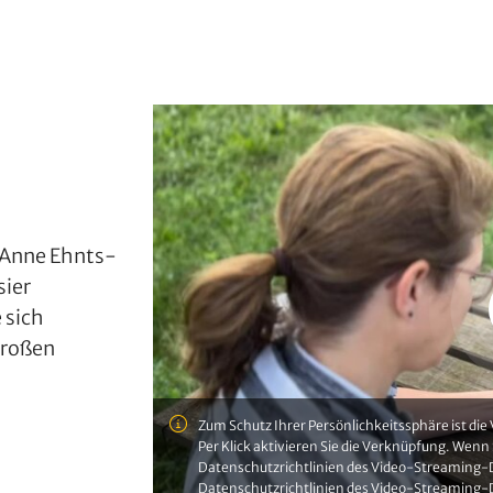
n Anne Ehnts-
sier
 sich
 großen
Zum Schutz Ihrer Persönlichkeitssphäre ist di
Per Klick aktivieren Sie die Verknüpfung. Wenn 
Datenschutzrichtlinien des Video-Streaming-D
Datenschutzrichtlinien des Video-Streaming-D