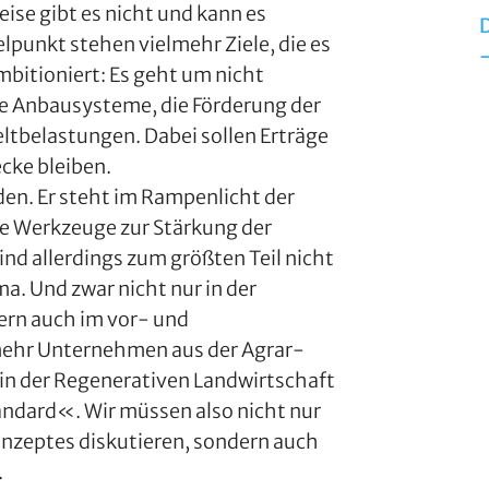
eise gibt es nicht und kann es
elpunkt stehen vielmehr Ziele, die es
-
ambitioniert: Es geht um nicht
nte Anbausysteme, die Förderung der
ltbelastungen. Dabei sollen Erträge
ecke bleiben.
oden. Er steht im Rampenlicht der
e Werkzeuge zur Stärkung der
nd allerdings zum größten Teil nicht
a. Und zwar nicht nur in der
dern auch im vor- und
mehr Unternehmen aus der Agrar-
in der Regenerativen Landwirtschaft
ndard«. Wir müssen also nicht nur
nzeptes diskutieren, sondern auch
.