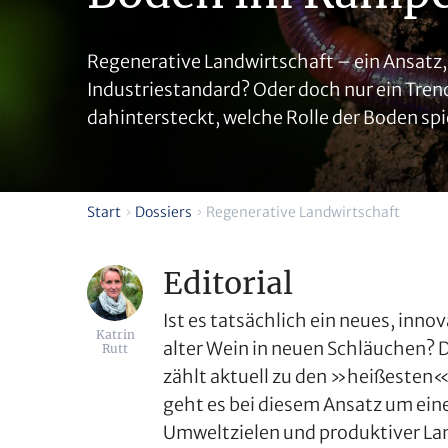
Regenerative Landwirtschaft – ein Ansatz,
Industriestandard? Oder doch nur ein Tren
dahintersteckt, welche Rolle der Boden spie
Start
Dossiers
Regenerative Landwirtschaft
Editorial
Ist es tatsächlich ein neues, inn
Katrin
alter Wein in neuen Schläuchen? 
Rutt
zählt aktuell zu den »heißesten«
geht es bei diesem Ansatz um ein
Umweltzielen und produktiver Lan