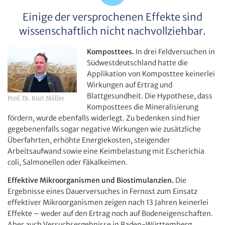
Einige der versprochenen Effekte sind
wissenschaftlich nicht nachvollziehbar.
Komposttees.
In drei Feldversuchen in
Südwestdeutschland hatte die
Applikation von Komposttee keinerlei
Wirkungen auf Ertrag und
Blattgesundheit. Die Hypothese, dass
Prof. Dr. Kurt Möller
Komposttees die Mineralisierung
fördern, wurde ebenfalls widerlegt. Zu bedenken sind hier
gegebenenfalls sogar negative Wirkungen wie zusätzliche
Überfahrten, erhöhte Energiekosten, steigender
Arbeitsaufwand sowie eine Keimbelastung mit Escherichia
coli, Salmonellen oder Fäkalkeimen.
Effektive Mikroorganismen und Biostimulanzien.
Die
Ergebnisse eines Dauerversuches in Fernost zum Einsatz
effektiver Mikroorganismen zeigen nach 13 Jahren keinerlei
Effekte – weder auf den Ertrag noch auf Bodeneigenschaften.
Aber auch Versuchsergebnisse in Baden-Württemberg,