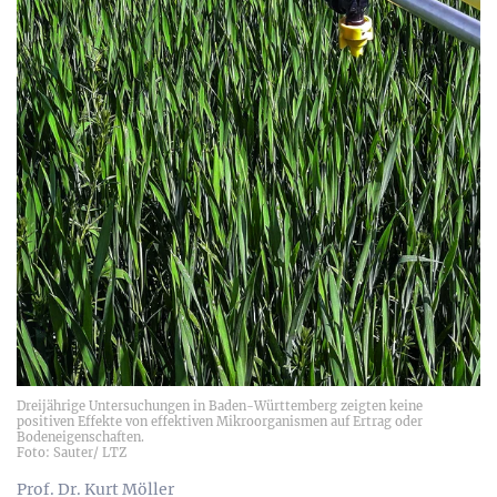
Dreijährige Untersuchungen in Baden-Württemberg zeigten keine
positiven Effekte von effektiven Mikroorganismen auf Ertrag oder
Bodeneigenschaften.
Foto: Sauter/ LTZ
Prof. Dr. Kurt Möller