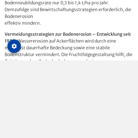
Bodenneubildungsrate nur 0,3 bis 1,4 t/ha pro Jahr.
Demzufolge sind Bewirtschaftungsstrategien erforderlich, die
Bodenerosion
effektiv mindern.
Vermeidungsstrategien zur Bodenerosion – Entwicklung seit
1980.
Wassererosion auf Ackerflächen wird durch eine
möglichst dauerhafte Bedeckung sowie eine stabile
Bodenstruktur vermindert. Die Fruchtfolgegestaltung hilft, die
Zeiträume ohne Bodenbedeckung zu reduzieren.
Phytosanitäre Aspekte und der Einsatz des Pfluges führen zu
unbedeckter Ackeroberfläche, die der Witterung ungeschützt
ausgesetzt ist. Die hohe Energie der Regentropfen zerstört die
Oberflächenaggregate. Es kommt zur Verschlämmung mit
Oberflächenabfluss, Bodenerosion ist die Folge. Besonders
gefährdet sind weitreihige Sommerfrüchte wie Rüben, Mais
und Kartoffeln. Effektiv gestoppt werden kann dieser Prozess
in der vegetationslosen Zeit nur durch organische Reststoffe
und Grünbewuchs an der Oberfläche. Dabei treten zwei
Effekte auf: