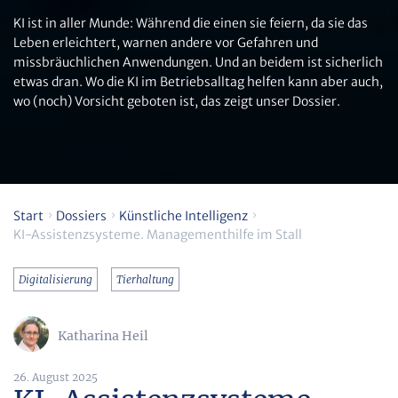
KI ist in aller Munde: Während die einen sie feiern, da sie das
Leben erleichtert, warnen andere vor Gefahren und
missbräuchlichen Anwendungen. Und an beidem ist sicherlich
etwas dran. Wo die KI im Betriebsalltag helfen kann aber auch,
wo (noch) Vorsicht geboten ist, das zeigt unser Dossier.
Start
Dossiers
Künstliche Intelligenz
KI-Assistenzsysteme. Managementhilfe im Stall
Digitalisierung
Tierhaltung
Katharina Heil
26. August 2025