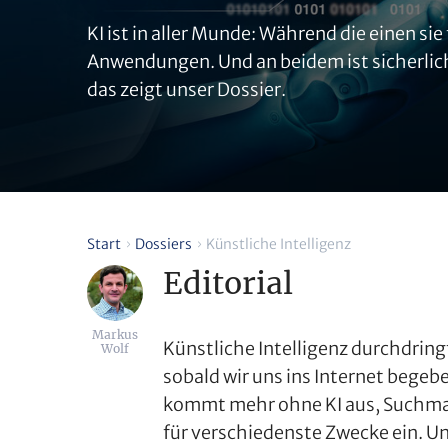
KI ist in aller Munde: Während die einen si
Anwendungen. Und an beidem ist sicherlich 
das zeigt unser Dossier.
Start
Dossiers
Künstliche Intelligenz
Editorial
Markus
Künstliche Intelligenz durchdring
Wolf
sobald wir uns ins Internet bege
kommt mehr ohne KI aus, Suchmas
für verschiedenste Zwecke ein. Un