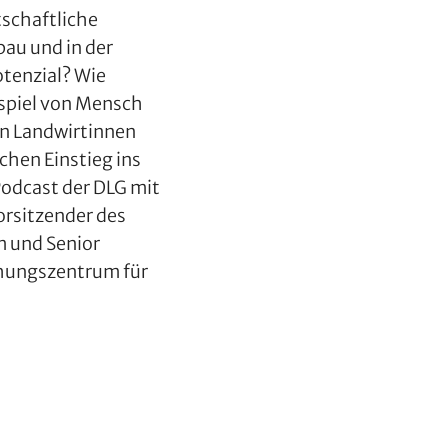
tschaftliche
bau und in der
tenzial? Wie
spiel von Mensch
n Landwirtinnen
chen Einstieg ins
Podcast der DLG mit
orsitzender des
m und Senior
hungszentrum für