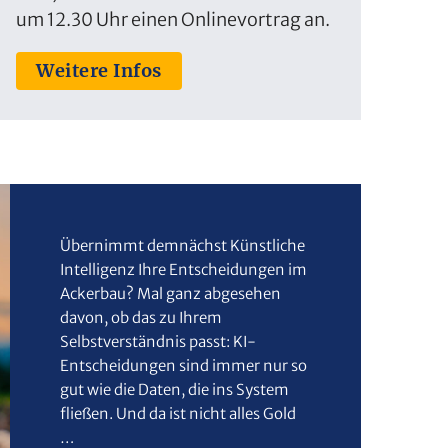
um 12.30 Uhr einen Onlinevortrag an.
Weitere Infos
Übernimmt demnächst Künstliche
Intelligenz Ihre Entscheidungen im
Ackerbau? Mal ganz abgesehen
davon, ob das zu Ihrem
Selbstverständnis passt: KI-
Entscheidungen sind immer nur so
gut wie die Daten, die ins System
fließen. Und da ist nicht alles Gold
…