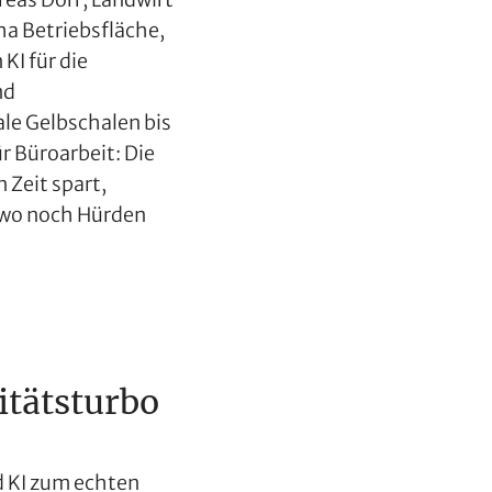
ha Betriebsfläche,
KI für die
nd
le Gelbschalen bis
r Büroarbeit: Die
 Zeit spart,
 wo noch Hürden
itätsturbo
 KI zum echten