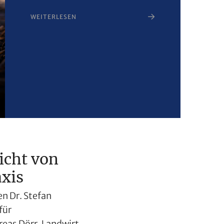
WEITERLESEN
Sicht von
xis
n Dr. Stefan
für
eas Dörr, Landwirt