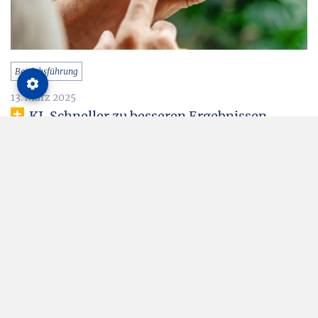
Betriebsführung
13. März 2025
KI. Schneller zu besseren Ergebnissen
Über Bürokratieabbau wird viel geredet. KI-Systeme
versprechen eine Entlastung bei der zunehmend
komplexen Betriebsführung.
Dr. Henning Müller