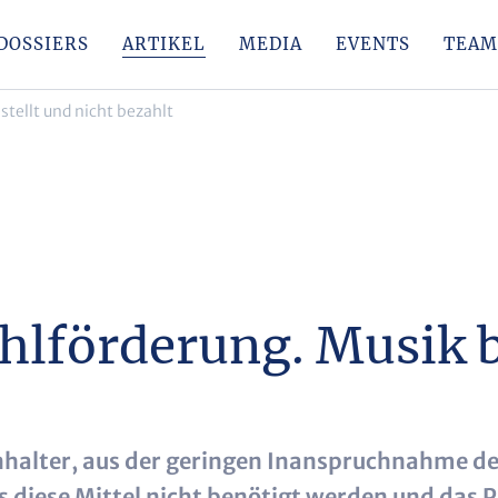
DOSSIERS
ARTIKEL
MEDIA
EVENTS
TEAM
tellt und nicht bezahlt
lförderung. Musik b
auenhalter, aus der geringen Inanspruchnahme
s diese Mittel nicht benötigt werden und das