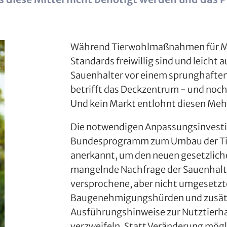
Während Tierwohlmaßnahmen für Mä
Standards freiwillig sind und leicht
Sauenhalter vor einem sprunghaften
betrifft das Deckzentrum - und noch 
Und kein Markt entlohnt diesen Me
Die notwendigen Anpassungsinvesti
Bundesprogramm zum Umbau der Tier
anerkannt, um den neuen gesetzliche
mangelnde Nachfrage der Sauenhalter
versprochene, aber nicht umgesetzt
Baugenehmigungshürden und zusätzl
Ausführungshinweise zur Nutztierha
verzweifeln. Statt Veränderung mögl