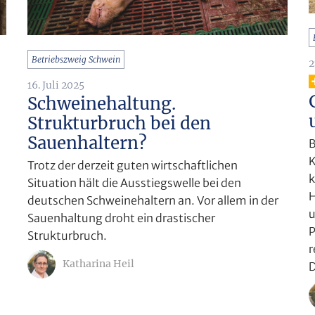
Betriebszweig Schwein
2
16. Juli 2025
Schweinehaltung.
Strukturbruch bei den
Sauenhaltern?
B
K
Trotz der derzeit guten wirtschaftlichen
k
Situation hält die Ausstiegswelle bei den
H
deutschen Schweinehaltern an. Vor allem in der
u
Sauenhaltung droht ein drastischer
P
Strukturbruch.
r
Katharina Heil
D