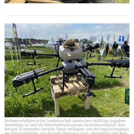
Drohnen erledigen in der Landwirtschaft inzwischen vielfältige Aufgaben.
Neuerdings ist auch die Zwischenfruchtaussaat via Drohne möglich. Zum
Beispiel in stehendes Getreide. Damit verlängert sich die Vegetationsphase
der Zwischenfrüchte, was für mehr Biomasse sorgt. Gleichzeitig geht kein