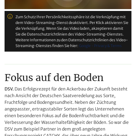
Zum Schutz Ihrer Persönlichkeitssphäre ist die Verknüpfung mit
dem Video-Streaming-Dienst deaktiviert. Per Klick aktivieren Sie
die Verknüpfung. Wenn Sie das Video laden, akzeptieren damit
Sie die Datenschutzrichtlinien des Video-Streaming-Dienstes.
Weitere Informationen zu den Datenschutzrichtlinien des Video-
Streaming-Dienstes finden Sie hier:
Google - Privacy & Terms
Fokus auf den Boden
DSV.
Das Erfolgsrezept für den Ackerbau der Zukunft besteht
nach Ansicht der
Deutschen Saatveredelung a
us Sorte,
Fruchtfolge und Bodengesundheit. Neben der Züchtung
angepasster, ertragsstabiler Sorten legt das Unternehmen
einen besonderen Fokus auf die Bodenfruchtbarkeit und die
Verbesserung der Wasserhaltefähigkeit der Böden. So war die
DSV zum Beispiel Partner in dem groß angelegten
Forschungsprojekt CATCHY, das über neun Jahre die Wirkung