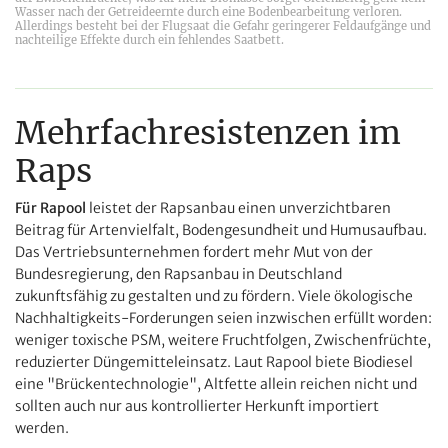
Wasser nach der Getreideernte durch eine Bodenbearbeitung verloren.
Allerdings besteht bei der Flugsaat die Gefahr geringerer Feldaufgänge und
nachteilige Effekte durch ein fehlendes Saatbett.
Mehrfachresistenzen im
Raps
Für
Rapool
leistet der Rapsanbau einen unverzichtbaren
Beitrag für Artenvielfalt, Bodengesundheit und Humusaufbau.
Das Vertriebsunternehmen fordert mehr Mut von der
Bundesregierung, den Rapsanbau in Deutschland
zukunftsfähig zu gestalten und zu fördern. Viele ökologische
Nachhaltigkeits-Forderungen seien inzwischen erfüllt worden:
weniger toxische PSM, weitere Fruchtfolgen, Zwischenfrüchte,
reduzierter Düngemitteleinsatz. Laut Rapool biete Biodiesel
eine "Brückentechnologie", Altfette allein reichen nicht und
sollten auch nur aus kontrollierter Herkunft importiert
werden.