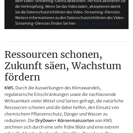
dem Video-Streaming-Dienst deaktiviert. Per Klick aktivieren Sie
die Verknüpfung. Wenn Sie das Video laden, akzeptieren damit
Sie die Datenschutzrichtlinien des Video-Streaming-Dienstes.
Weitere Informationen zu den Datenschutzrichtlinien des Video-
Streaming-Dienstes finden Sie hier:
Google - Privacy & Terms
Ressourcen schonen,
Zukunft säen, Wachstum
fördern
KWS.
Durch die Auswirkungen des Klimawandels,
regulatorische Einschränkungen sowie die nachlassende
Wirksamkeit vieler Mittel sind Sorten gefragt, die natürliche
Ressourcen schonen und die dabei helfen, den Einsatz von
chemischem Pflanzenschutz, Dünger und Wasser zu
reduzieren. Die
DryDown+ Körnermaissorten
von KWS
zeichnen sich durch eine sehr frühe Blüte und eine extrem