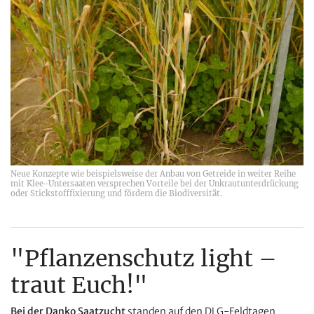
Neue Konzepte wie beispielsweise der Anbau von Getreide in weiter Reihe
mit Klee-Untersaaten versprechen Vorteile bei der Unkrautunterdrückung
oder Stickstofffixierung und fördern die Biodiversität.
"Pflanzenschutz light –
traut Euch!"
Bei der
Danko Saatzucht
standen
auf den DLG-Feldtagen