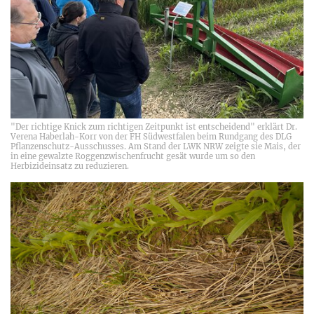
"Der richtige Knick zum richtigen Zeitpunkt ist entscheidend" erklärt Dr.
Verena Haberlah-Korr von der FH Südwestfalen beim Rundgang des DLG
Pflanzenschutz-Ausschusses. Am Stand der LWK NRW zeigte sie Mais, der
in eine gewalzte Roggenzwischenfrucht gesät wurde um so den
Herbizideinsatz zu reduzieren.