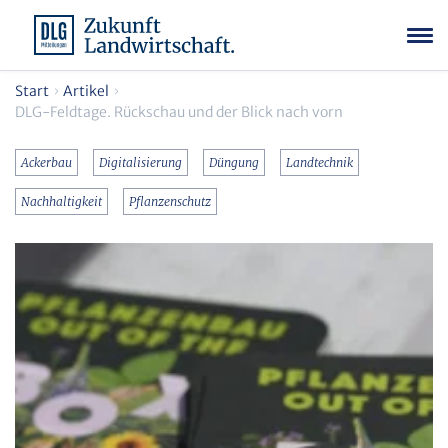
Start
Artikel
DLG-Feldtage. Rückschau und der Blick nach vorn
Ackerbau
Digitalisierung
Düngung
Landtechnik
Nachhaltigkeit
Pflanzenschutz