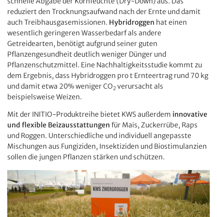
schnelle Abgabe der Kornfeuchte (Dry-Down) aus. Das
reduziert den Trocknungsaufwand nach der Ernte und damit
auch Treibhausgasemissionen.
Hybridroggen
hat einen
wesentlich geringeren Wasserbedarf als andere
Getreidearten, benötigt aufgrund seiner guten
Pflanzengesundheit deutlich weniger Dünger und
Pflanzenschutzmittel. Eine Nachhaltigkeitsstudie kommt zu
dem Ergebnis, dass Hybridroggen pro t Ernteertrag rund 70 kg
und damit etwa 20% weniger CO
verursacht als
2
beispielsweise Weizen.
Mit der INITIO-Produktreihe bietet KWS außerdem
innovative
und flexible Beizausstattungen
für Mais, Zuckerrübe, Raps
und Roggen. Unterschiedliche und individuell angepasste
Mischungen aus Fungiziden, Insektiziden und Biostimulanzien
sollen die jungen Pflanzen stärken und schützen.