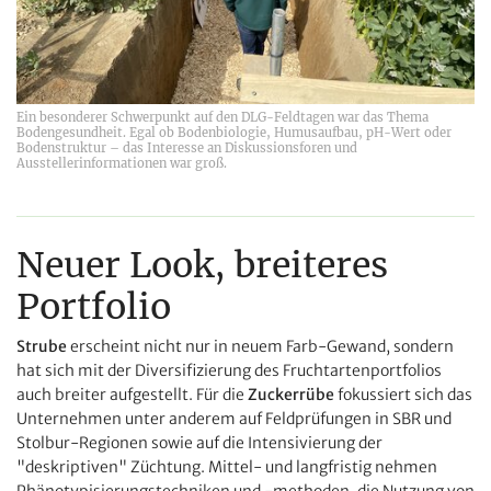
Ein besonderer Schwerpunkt auf den DLG-Feldtagen war das Thema
Bodengesundheit. Egal ob Bodenbiologie, Humusaufbau, pH-Wert oder
Bodenstruktur – das Interesse an Diskussionsforen und
Ausstellerinformationen war groß.
Neuer Look, breiteres
Portfolio
Strube
ersch
eint nicht nur in neuem Farb-Gewand, sondern
hat sich mit der Diversifizierung des Fruchtartenportfolios
auch breiter aufgestellt. Für die
Zuckerrübe
fokussiert sich das
Unternehmen unter anderem auf Feldprüfungen in SBR und
Stolbur-Regionen sowie auf die Intensivierung der
"deskriptiven" Züchtung. Mittel- und langfristig nehmen