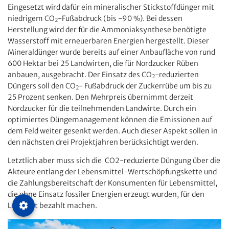
Eingesetzt wird dafür ein mineralischer Stickstoffdünger mit
niedrigem CO
-Fußabdruck (bis -90 %). Bei dessen
2
Herstellung wird der für die Ammoniaksynthese benötigte
Wasserstoff mit erneuerbaren Energien hergestellt. Dieser
Mineraldünger wurde bereits auf einer Anbaufläche von rund
600 Hektar bei 25 Landwirten, die für Nordzucker Rüben
anbauen, ausgebracht. Der Einsatz des CO
-reduzierten
2
Düngers soll den CO
- Fußabdruck der Zuckerrübe um bis zu
2
25 Prozent senken. Den Mehrpreis übernimmt derzeit
Nordzucker für die teilnehmenden Landwirte. Durch ein
optimiertes Düngemanagement können die Emissionen auf
dem Feld weiter gesenkt werden. Auch dieser Aspekt sollen in
den nächsten drei Projektjahren berücksichtigt werden.
Letztlich aber muss sich die CO2-reduzierte Düngung über die
Akteure entlang der Lebensmittel-Wertschöpfungskette und
die Zahlungsbereitschaft der Konsumenten für Lebensmittel,
die ohne Einsatz fossiler Energien erzeugt wurden, für den
Landwirt bezahlt machen.