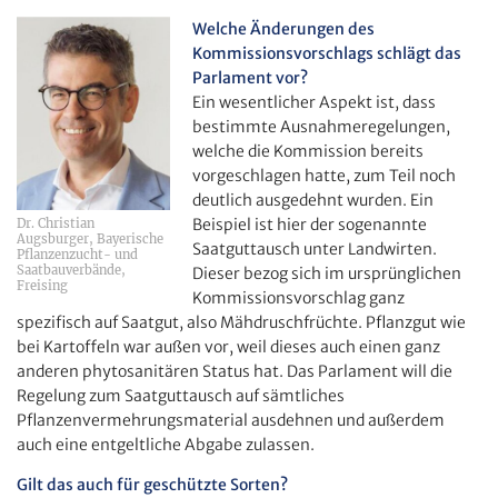
Welche Änderungen des
Kommissionsvorschlags schlägt das
Parlament vor?
Ein wesentlicher Aspekt ist, dass
bestimmte Ausnahmeregelungen,
welche die Kommission bereits
vorgeschlagen hatte, zum Teil noch
deutlich ausgedehnt wurden. Ein
Beispiel ist hier der sogenannte
Dr. Christian
Augsburger, Bayerische
Saatguttausch unter Landwirten.
Pflanzenzucht- und
Saatbauverbände,
Dieser bezog sich im ursprünglichen
Freising
Kommissionsvorschlag ganz
spezifisch auf Saatgut, also Mähdruschfrüchte. Pflanzgut wie
bei Kartoffeln war außen vor, weil dieses auch einen ganz
anderen phytosanitären Status hat. Das Parlament will die
Regelung zum Saatguttausch auf sämtliches
Pflanzenvermehrungsmaterial ausdehnen und außerdem
auch eine entgeltliche Abgabe zulassen.
Gilt das auch für geschützte Sorten?