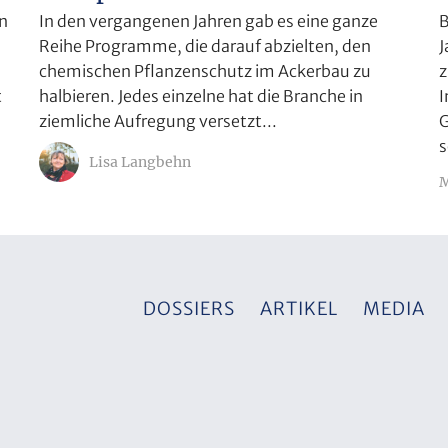
n
B
In den vergangenen Jahren gab es eine ganze
J
Reihe Programme, die darauf abzielten, den
z
chemischen Pflanzenschutz im Ackerbau zu
t
I
halbieren. Jedes einzelne hat die Branche in
G
ziemliche Aufregung versetzt...
s
Lisa Langbehn
M
DOSSIERS
ARTIKEL
MEDIA