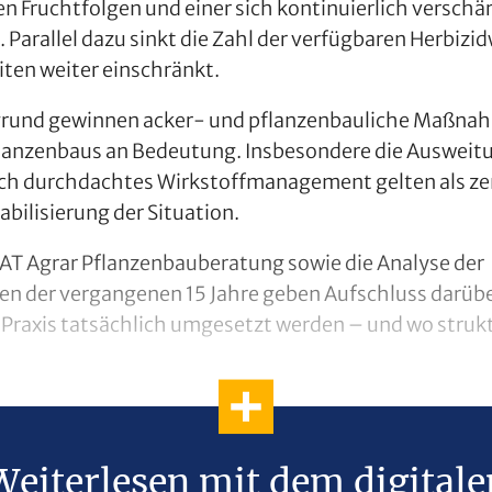
 Fruchtfolgen und einer sich kontinuierlich verschä
 Parallel dazu sinkt die Zahl der verfügbaren Herbizid
ten weiter einschränkt.
grund gewinnen acker- und pflanzenbauliche Maßn
flanzenbaus an Bedeutung. Insbesondere die Ausweitu
sch durchdachtes Wirkstoffmanagement gelten als ze
tabilisierung der Situation.
AT Agrar Pflanzenbauberatung sowie die Analyse der
n der vergangenen 15 Jahre geben Aufschluss darübe
Praxis tatsächlich umgesetzt werden – und wo struk
Weiterlesen mit dem digitale