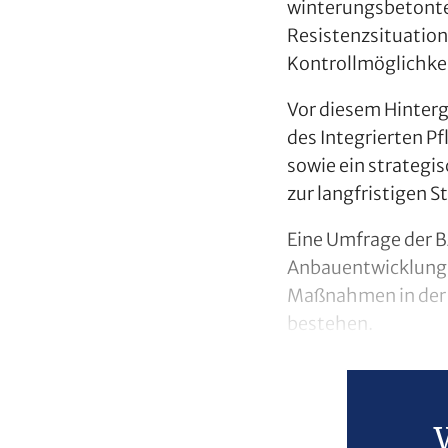
winterungsbetonten
Resistenzsituation.
Kontrollmöglichkei
Vor diesem Hinter
des Integrierten P
sowie ein strategi
zur langfristigen S
Eine Umfrage der B
Anbauentwicklunge
Maßnahmen in der 
bestehen.