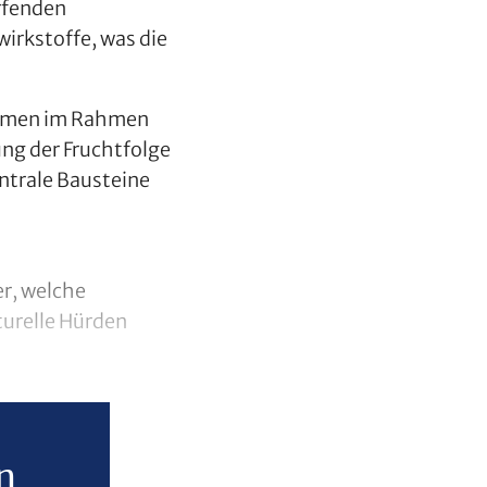
rfenden
wirkstoffe, was die
ahmen im Rahmen
ng der Fruchtfolge
ntrale Bausteine
r, welche
turelle Hürden
n