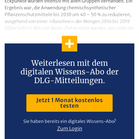
Eckpunkte wurden intensiv mit allen Gruppen verhandelt. Ein
Ergebnis war, die Anwendung chemischsynthetischer
Pflanzenschutzmitteln bis 2030 um 40 – 50 % zu reduzieren,
ausgehend von einer »Baseline« der Mengen 2016 bis 2019
(Übersicht 1). Wie soll dieses Ziel erreicht werden, wie sieht die
Zwischenbilanz aus?
Weiterlesen mit dem
digitalen Wissens-Abo der
DLG-Mitteilungen.
Jetzt 1 Monat kostenlos
testen
Sie haben bereits ein digitales Wissens-Abo?
Zum Login