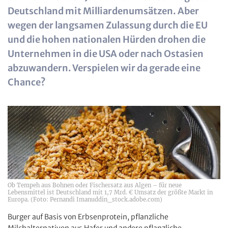
Deutschland mit Milliardenumsätzen. Aber
wegen der langsamen Zulassung durch die EU
und die hohen nationalen Hürden drohen die
Unternehmen in die USA oder nach Ostasien
abzuwandern. Verspielen wir da gerade eine
Chance?
Ob Tempeh aus Bohnen oder Fischersatz aus Algen – für neue
Lebensmittel ist Deutschland mit 1,7 Mrd. € Umsatz der größte Markt in
Europa. (Foto: Pernandi Imanuddin_stock.adobe.com)
Burger auf Basis von Erbsenprotein, pflanzliche
Milchalternativen aus Hafer und andere pflanzliche