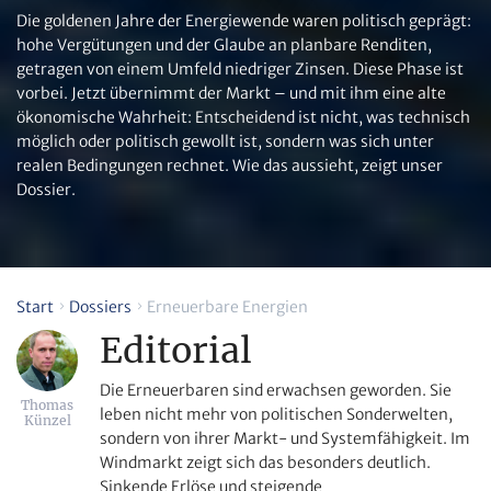
Die goldenen Jahre der Energiewende waren politisch geprägt:
hohe Vergütungen und der Glaube an planbare Renditen,
getragen von einem Umfeld niedriger Zinsen. Diese Phase ist
vorbei. Jetzt übernimmt der Markt – und mit ihm eine alte
ökonomische Wahrheit: Entscheidend ist nicht, was technisch
möglich oder politisch gewollt ist, sondern was sich unter
realen Bedingungen rechnet. Wie das aussieht, zeigt unser
Dossier.
Start
Dossiers
Erneuerbare Energien
Editorial
Die Erneuerbaren sind erwachsen geworden. Sie
Thomas
leben nicht mehr von politischen Sonderwelten,
Künzel
sondern von ihrer Markt- und Systemfähigkeit. Im
Windmarkt zeigt sich das besonders deutlich.
Sinkende Erlöse und steigende