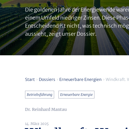
Die goldenen Jahre der Energiewende waren
einem Umfeld niedriger Zinsen. Diese Phas
Entscheidend ist nicht, was technisch mögl
aussieht, zeigt unser Dossier.
Start
Dossiers
Erneuerbare Energien
Windkraft. W
Betriebsführung
Erneuerbare Energie
Dr. Reinhard Mantau
14. März 2025