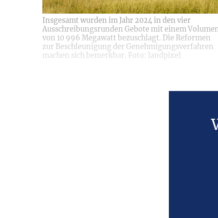
Insgesamt wurden im Jahr 2024 in den vier
Ausschreibungsrunden Gebote mit einem Volume
von 10 996 Megawatt bezuschlagt. Die Reformen
zur Beschleunigung der Genehmigungsverfahren
machen sich bemerkbar. Foto: landpixel