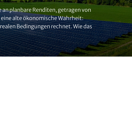
e an planbare Renditen, getragen von
m eine alte ökonomische Wahrheit:
r realen Bedingungen rechnet. Wie das