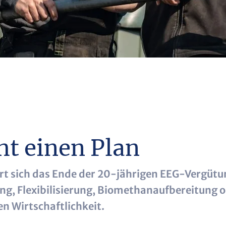
ht einen Plan
rt sich das Ende der 20-jährigen EEG-Vergü
g, Flexibilisierung, Biomethanaufbereitung od
n Wirtschaftlichkeit.