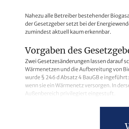
Nahezu alle Betreiber bestehender Biogasan
der Gesetzgeber setzt bei der Energiewende
zumindest aktuell kaum erkennbar.
Vorgaben des Gesetzgeb
Zwei Gesetzesänderungen lassen darauf sch
Wärmenetzen und die Aufbereitung von Bio
wurde § 246 d Absatz 4 BauGB e ingeführt:
wenn sie ein Wärmenetz versorgen. In der
Außenbereich privilegiert eingestuft.