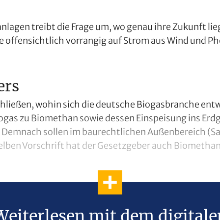
lagen treibt die Frage um, wo genau ihre Zukunft lieg
 offensichtlich vorrangig auf Strom aus Wind und Phot
ers
ließen, wohin sich die deutsche Biogasbranche entwi
gas zu Biomethan sowie dessen Einspeisung ins Erdga
 Demnach sollen im baurechtlichen Außenbereich (Sate
selben Vorschrift hat der Gesetzgeber auch Biometha
Weiterlesen mit dem digitale