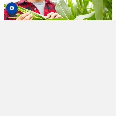
Betriebsführung
01. November 2024
Karriere. Spannende Wege rund um die
Landwirtschaft
Fünf landwirtschaftliche Werdegänge – fünf
unterschiedliche Herangehensweisen. Allen gemein ist,
dass sie heute für ihren Beruf brennen und die
Grundlage mit einem landwirtschaftlich geprägten
Ausbildungsweg immer wieder legen würden.