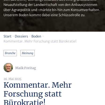
Neuaufstellung der Landwirtschaft von den Anbausystemen
über Agrarpolitik und -märkte bis hin zum Konsumverhalten.
Unserem Boden kommt dabei eine Schlüsselrolle zu.
Start
Dossiers
Boden
Kommentar. Mehr Forschung statt Bürokratie!
Branche
Meinung
Maik Freitag
26. Mai 2025
Kommentar. Mehr
Forschung statt
Bürokratie!