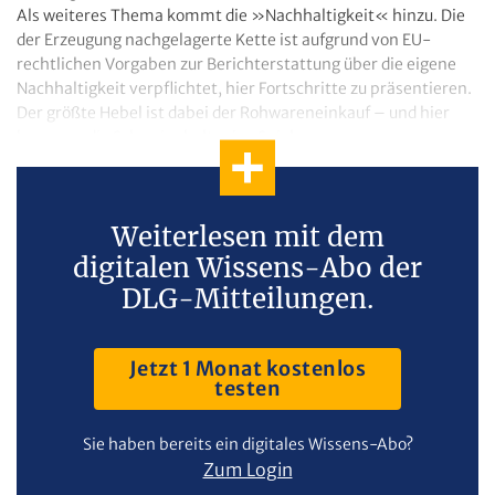
Als weiteres Thema kommt die »Nachhaltigkeit« hinzu. Die
der Erzeugung nachgelagerte Kette ist aufgrund von EU-
rechtlichen Vorgaben zur Berichterstattung über die eigene
Nachhaltigkeit verpflichtet, hier Fortschritte zu präsentieren.
Der größte Hebel ist dabei der Rohwareneinkauf – und hier
kommen die Schweinehalter ins Spiel.
Weiterlesen mit dem
digitalen Wissens-Abo der
DLG-Mitteilungen.
Jetzt 1 Monat kostenlos
testen
Sie haben bereits ein digitales Wissens-Abo?
Zum Login