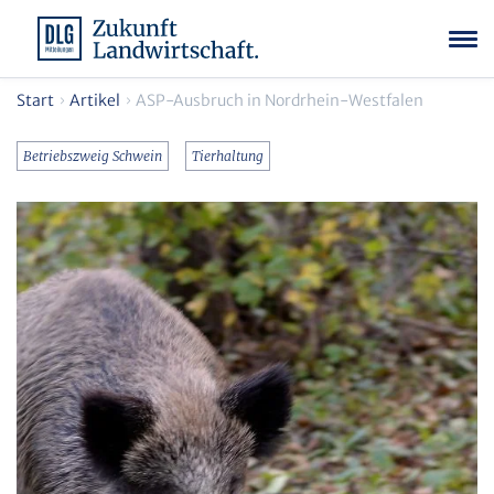
Start
Artikel
ASP-Ausbruch in Nordrhein-Westfalen
Betriebszweig Schwein
Tierhaltung