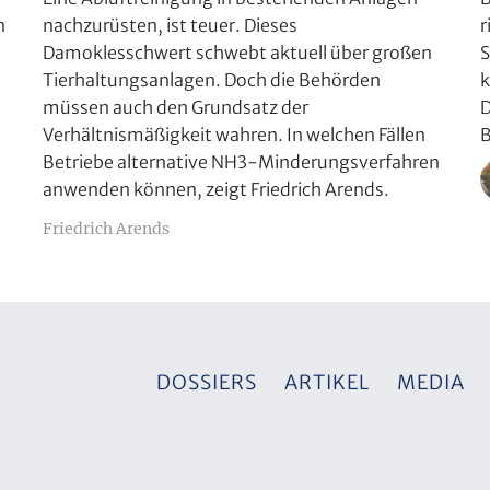
r
n
nachzurüsten, ist teuer. Dieses
S
Damoklesschwert schwebt aktuell über großen
k
Tierhaltungsanlagen. Doch die Behörden
D
müssen auch den Grundsatz der
B
Verhältnismäßigkeit wahren. In welchen Fällen
Betriebe alternative NH3-Minderungsverfahren
anwenden können, zeigt Friedrich Arends.
Friedrich Arends
DOSSIERS
ARTIKEL
MEDIA