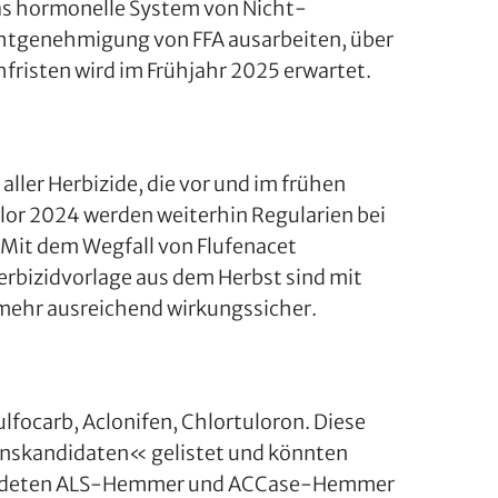
 das hormonelle System von Nicht-
ichtgenehmigung von FFA ausarbeiten, über
risten wird im Frühjahr 2025 erwartet.
aller Herbizide, die vor und im frühen
lor 2024 werden weiterhin Regularien bei
 Mit dem Wegfall von Flufenacet
rbizidvorlage aus dem Herbst sind mit
mehr ausreichend wirkungssicher.
focarb, Aclonifen, Chlortuloron. Diese
ionskandidaten« gelistet und könnten
gefährdeten ALS-Hemmer und ACCase-Hemmer