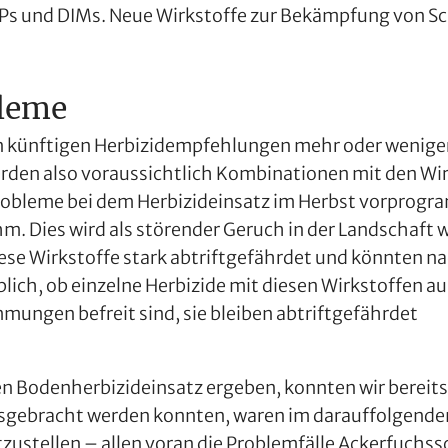
FOPs und DIMs. Neue Wirkstoffe zur Bekämpfung von S
leme
en künftigen Herbizidempfehlungen mehr oder wenig
den also voraussichtlich Kombinationen mit den Wi
robleme bei dem Herbizideinsatz im Herbst vorprogram
hm. Dies wird als störender Geruch in der Landsch
iese Wirkstoffe stark abtriftgefährdet und könnten 
lich, ob einzelne Herbizide mit diesen Wirkstoffen 
ngen befreit sind, sie bleiben abtriftgefährdet
n Bodenherbizideinsatz ergeben, konnten wir bereits
ausgebracht werden konnten, waren im darauffolgend
zustellen – allen voran die Problemfälle Ackerfuchs