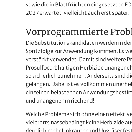
sowie die in Blattfrüchten eingesetzten 
2027 erwartet, vielleicht auch erst später.
Vorprogrammierte Prob
Die Substitutionskandidaten werden in d
Spritzfolge zur Anwendung kommen. Es wer
verstärkt verwendet. Damit sind weitere P
Prosulfocarbhaltigen Herbizide unangene
so sicherlich zunehmen. Anderseits sind d
gelangen. Dabei ist es vollkommen unerheb
einzelnen belastenden Anwendungsbestimmu
und unangenehm riechend!
Welche Probleme sich ohne einen effektive
vielerorts nässebedingt keine Herbizide 
deutlich mehr Unkräuter und Ungräser fest