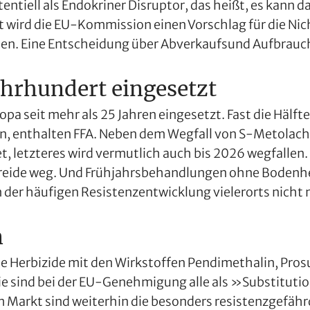
tentiell als Endokriner Disruptor, das heißt, es kann
tt wird die EU-Kommission einen Vorschlag für die N
n. Eine Entscheidung über Abverkaufsund Aufbrauchf
ahrhundert eingesetzt
a seit mehr als 25 Jahren eingesetzt. Fast die Hälfte 
en, enthalten FFA. Neben dem Wegfall von S-Metolach
 letzteres wird vermutlich auch bis 2026 wegfallen.
etreide weg. Und Frühjahrsbehandlungen ohne Bodenhe
er häufigen Resistenzentwicklung vielerorts nicht 
n
 Herbizide mit den Wirkstoffen Pendimethalin, Prosul
ie sind bei der EU-Genehmigung alle als »Substitut
. Am Markt sind weiterhin die besonders resistenz