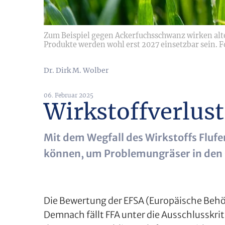
Zum Beispiel gegen Ackerfuchsschwanz wirken alter
Produkte werden wohl erst 2027 einsetzbar sein. F
Dr. Dirk M. Wolber
06. Februar 2025
Wirkstoffverlust
Mit dem Wegfall des Wirkstoffs Flufe
können, um Problemungräser in den G
Die Bewertung der EFSA (Europäische Behörd
Demnach fällt FFA unter die Ausschlusskr