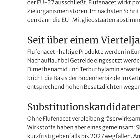
der EU-27 ausschließt. Flufenacet wirkt po
Zielorganismen stören. Im nächsten Schri
den dann die EU-Mitgliedstaaten abstimme
Seit über einem Viertelj
Flufenacet-haltige Produkte werden in Europ
Nachauflauf bei Getreide eingesetzt werd
Dimethenamid und Terbuthylamin erwartet,
bricht die Basis der Bodenherbizide im G
entsprechend hohen Besatzdichten wegen d
Substitutionskandidate
Ohne Flufenacet verbleiben gräserwirksame
Wirkstoffe haben aber eines gemeinsam: S
kurzfristig ebenfalls bis 2027 wegfallen