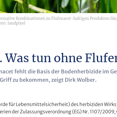
native Kombinationen zu Flufenacet-haltigen Produkten längst
oto: landpixel
. Was tun ohne Flufe
nacet fehlt die Basis der Bodenherbizide im G
riff zu bekommen, zeigt Dirk Wolber.
e für Lebensmittelsicherheit) des herbiziden Wirksto
iterien der Zulassungsverordnung (EG) Nr. 1107/2009