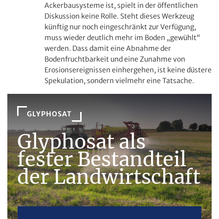
Ackerbausysteme ist, spielt in der öffentlichen
Diskussion keine Rolle. Steht dieses Werkzeug
künftig nur noch eingeschränkt zur Verfügung,
muss wieder deutlich mehr im Boden „gewühlt“
werden. Dass damit eine Abnahme der
Bodenfruchtbarkeit und eine Zunahme von
Erosionsereignissen einhergehen, ist keine düstere
Spekulation, sondern vielmehr eine Tatsache.
GLYPHOSAT
Glyphosat als
fester Bestandteil
der Landwirtschaft