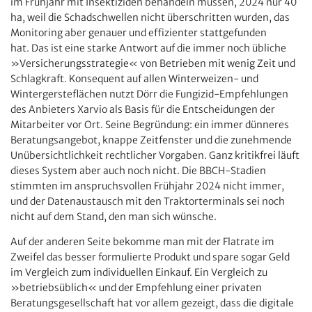
im Frühjahr mit Insektiziden behandeln müssen, 2024 nur 40
ha, weil die Schadschwellen nicht überschritten wurden, das
Monitoring aber genauer und effizienter stattgefunden
hat. Das ist eine starke Antwort auf die immer noch übliche
»Versicherungsstrategie« von Betrieben mit wenig Zeit und
Schlagkraft. Konsequent auf allen Winterweizen- und
Wintergersteflächen nutzt Dörr die Fungizid-Empfehlungen
des Anbieters Xarvio als Basis für die Entscheidungen der
Mitarbeiter vor Ort. Seine Begründung: ein immer dünneres
Beratungsangebot, knappe Zeitfenster und die zunehmende
Unübersichtlichkeit rechtlicher Vorgaben. Ganz kritikfrei läuft
dieses System aber auch noch nicht. Die BBCH-Stadien
stimmten im anspruchsvollen Frühjahr 2024 nicht immer,
und der Datenaustausch mit den Traktorterminals sei noch
nicht auf dem Stand, den man sich wünsche.
Auf der anderen Seite bekomme man mit der Flatrate im
Zweifel das besser formulierte Produkt und spare sogar Geld
im Vergleich zum individuellen Einkauf. Ein Vergleich zu
»betriebsüblich« und der Empfehlung einer privaten
Beratungsgesellschaft hat vor allem gezeigt, dass die digitale