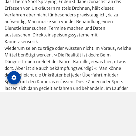
das Thema Spot Spraying. Er denkt dabei zunächst an das
Erfassen von Unkräutern mittels Drohnen, hält dieses
Verfahren aber nicht für besonders praxistauglich, da zu
aufwendig: Man müsse sich vor der Behandlung einen
Dienstleister suchen, Termine machen und Daten
austauschen. Direkteinspeisungssysteme mit
Kamerasensorik
wiederum seien zu träge oder wüssten nicht im Voraus, welche
Mittel benötigt werden. »Die Realität ist doch: Beim
Düngerstreuen meldet der Fahrer Kamille, etwas hier, etwas
dort. Aber ist sie auch bekämpfungswürdig?« Man könne
doch vielleicht die Unkräuter bei jeder Überfahrt mit der
Spritze mit den Kameras erfassen. Diese Zonen oder Spots
lassen sich dann gezielt anfahren und behandeln. Im Lauf der
Zeit erhält man damit viele Daten, die wiederum für
Vorhersagemodelle dienen könnten. Das ist Zukunftsmusik –
aber wer hätte vor ein paar Jahren gedacht, dass die Daten
von elektronischen Gelbschalen als Frühwarnsystem für eine
ganze Region infrage kommen?