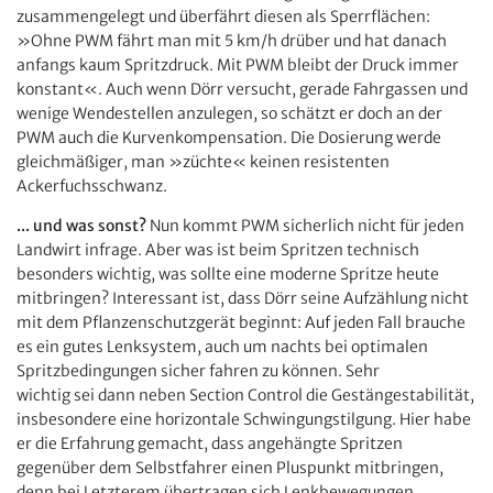
zusammengelegt und überfährt diesen als Sperrflächen:
»Ohne PWM fährt man mit 5 km/h drüber und hat danach
anfangs kaum Spritzdruck. Mit PWM bleibt der Druck immer
konstant«. Auch wenn Dörr versucht, gerade Fahrgassen und
wenige Wendestellen anzulegen, so schätzt er doch an der
PWM auch die Kurvenkompensation. Die Dosierung werde
gleichmäßiger, man »züchte« keinen resistenten
Ackerfuchsschwanz.
... und was sonst?
Nun kommt PWM sicherlich nicht für jeden
Landwirt infrage. Aber was ist beim Spritzen technisch
besonders wichtig, was sollte eine moderne Spritze heute
mitbringen? Interessant ist, dass Dörr seine Aufzählung nicht
mit dem Pflanzenschutzgerät beginnt: Auf jeden Fall brauche
es ein gutes Lenksystem, auch um nachts bei optimalen
Spritzbedingungen sicher fahren zu können. Sehr
wichtig sei dann neben Section Control die Gestängestabilität,
insbesondere eine horizontale Schwingungstilgung. Hier habe
er die Erfahrung gemacht, dass angehängte Spritzen
gegenüber dem Selbstfahrer einen Pluspunkt mitbringen,
denn bei Letzterem übertragen sich Lenkbewegungen