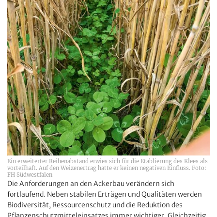
Ein erweiterter Reihenabstand erwies sich für die Etablierung des Klees als
vorteilhaft. Auf den Weizenertrag hatte er keinen negativen Einfluss. Foto:
FH Südwestfalen
Die Anforderungen an den Ackerbau verändern sich
fortlaufend. Neben stabilen Erträgen und Qualitäten werden
Biodiversität, Ressourcenschutz und die Reduktion des
Pflanzen­schutzmittel­einsatzes immer wichtiger. Gleichzeitig