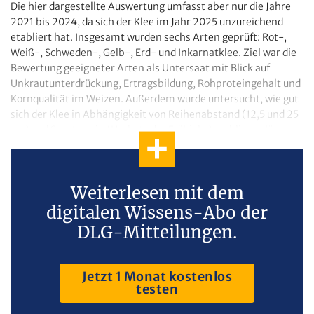
Die hier dargestellte Auswertung umfasst aber nur die Jahre
2021 bis 2024, da sich der Klee im Jahr 2025 unzureichend
etabliert hat. Insgesamt wurden sechs Arten geprüft: Rot-,
Weiß-, Schweden-, Gelb-, Erd- und Inkarnatklee. Ziel war die
Bewertung geeigneter Arten als Untersaat mit Blick auf
Unkrautunterdrückung, Ertragsbildung, Rohproteingehalt und
Kornqualität im Weizen. Außerdem wurde untersucht, wie gut
sich der Klee in Abhängigkeit von Reihenabstand (12,5 und 25
cm) und Saattermin (Herbst oder Frühjahr) etablieren lässt.
Weiterlesen mit dem
digitalen Wissens-Abo der
DLG-Mitteilungen.
Jetzt 1 Monat kostenlos
testen