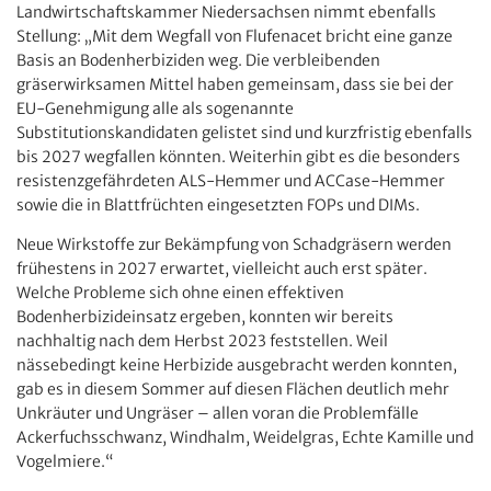
Landwirtschaftskammer Niedersachsen nimmt ebenfalls
Stellung: „Mit dem Wegfall von Flufenacet bricht eine ganze
Basis an Bodenherbiziden weg. Die verbleibenden
gräserwirksamen Mittel haben gemeinsam, dass sie bei der
EU-Genehmigung alle als sogenannte
Substitutionskandidaten gelistet sind und kurzfristig ebenfalls
bis 2027 wegfallen könnten. Weiterhin gibt es die besonders
resistenzgefährdeten ALS-Hemmer und ACCase-Hemmer
sowie die in Blattfrüchten eingesetzten FOPs und DIMs.
Neue Wirkstoffe zur Bekämpfung von Schadgräsern werden
frühestens in 2027 erwartet, vielleicht auch erst später.
Welche Probleme sich ohne einen effektiven
Bodenherbizideinsatz ergeben, konnten wir bereits
nachhaltig nach dem Herbst 2023 feststellen. Weil
nässebedingt keine Herbizide ausgebracht werden konnten,
gab es in diesem Sommer auf diesen Flächen deutlich mehr
Unkräuter und Ungräser – allen voran die Problemfälle
Ackerfuchsschwanz, Windhalm, Weidelgras, Echte Kamille und
Vogelmiere.“