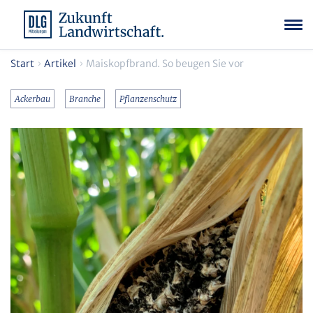
Start
Artikel
Maiskopfbrand. So beugen Sie vor
Ackerbau
Branche
Pflanzenschutz