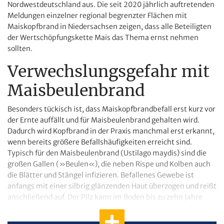
Nordwestdeutschland aus. Die seit 2020 jährlich auftretenden
Meldungen einzelner regional begrenzter Flächen mit
Maiskopfbrand in Niedersachsen zeigen, dass alle Beteiligten
der Wertschöpfungskette Mais das Thema ernst nehmen
sollten.
Verwechslungsgefahr mit
Maisbeulenbrand
Besonders tückisch ist, dass Maiskopfbrandbefall erst kurz vor
der Ernte auffällt und für Maisbeulenbrand gehalten wird.
Dadurch wird Kopfbrand in der Praxis manchmal erst erkannt,
wenn bereits größere Befallshäufigkeiten erreicht sind.
Typisch für den Maisbeulenbrand (Ustilago maydis) sind die
großen Gallen (»Beulen«), die neben Rispe und Kolben auch
die Blätter und Stängel infizieren. Befallenes Gewebe ist
anfangs mit einer silbrig glänzenden Haut überzogen und reißt
anschließend auf. Der Pilz kann im Boden bis zu zehn Jahre
überleben.