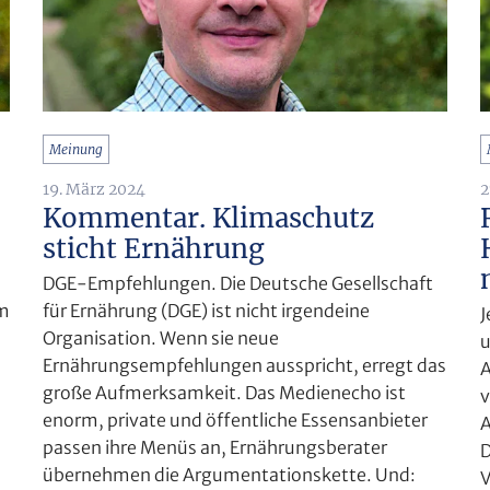
Meinung
2
19. März 2024
Kommentar. Klimaschutz
sticht Ernährung
DGE-Empfehlungen. Die Deutsche Gesellschaft
im
für Ernährung (DGE) ist nicht irgendeine
J
Organisation. Wenn sie neue
u
Ernährungsempfehlungen ausspricht, erregt das
A
große Aufmerksamkeit. Das Medienecho ist
v
enorm, private und öffentliche Essensanbieter
A
passen ihre Menüs an, Ernährungsberater
D
übernehmen die Argumentationskette. Und:
V