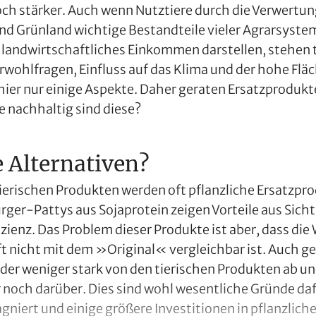
och stärker. Auch wenn Nutztiere durch die Verwertu
 Grünland wichtige Bestandteile vieler Agrarsystem
r landwirtschaftliches Einkommen darstellen, stehen 
Tierwohlfragen, Einfluss auf das Klima und der hohe Flä
 hier nur einige Aspekte. Daher geraten Ersatzprodu
e nachhaltig sind diese?
e Alternativen?
 tierischen Produkten werden oft pflanzliche Ersatzpr
rger-Pattys aus Sojaprotein zeigen Vorteile aus Sich
zienz. Das Problem dieser Produkte ist aber, dass die
t nicht mit dem »Original« vergleichbar ist. Auch 
er weniger stark von den tierischen Produkten ab und 
r noch darüber. Dies sind wohl wesentliche Gründe daf
gniert und einige größere Investitionen in pflanzliche