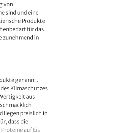
ng von
e sind und eine
tierische Produkte
chenbedarf für das
kte zunehmend in
odukte genannt.
t des Klimaschutzes
 Wertigkeit aus
geschmacklich
liegen preislich in
ür, dass die
 Proteine auf Eis