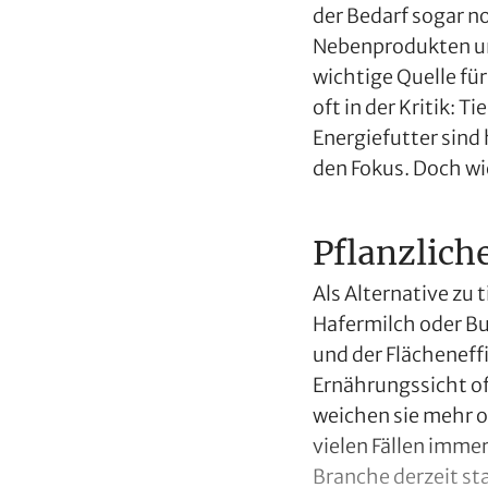
der Bedarf sogar n
Nebenprodukten und
wichtige Quelle fü
oft in der Kritik: 
Energiefutter sind
den Fokus. Doch wi
Pflanzlich
Als Alternative zu
Hafermilch oder Bu
und der Flächeneffi
Ernährungssicht of
weichen sie mehr od
vielen Fällen imme
Branche derzeit sta