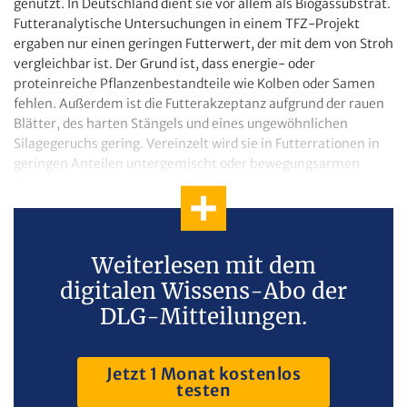
genutzt. In Deutschland dient sie vor allem als Biogassubstrat.
Futteranalytische Untersuchungen in einem TFZ-Projekt
ergaben nur einen geringen Futterwert, der mit dem von Stroh
vergleichbar ist. Der Grund ist, dass energie- oder
proteinreiche Pflanzenbestandteile wie Kolben oder Samen
fehlen. Außerdem ist die Futterakzeptanz aufgrund der rauen
Blätter, des harten Stängels und eines ungewöhnlichen
Silagegeruchs gering. Vereinzelt wird sie in Futterrationen in
geringen Anteilen untergemischt oder bewegungsarmen
Zootieren in getrockneter Form vorgelegt.
Weiterlesen mit dem
digitalen Wissens-Abo der
DLG-Mitteilungen.
Jetzt 1 Monat kostenlos
testen