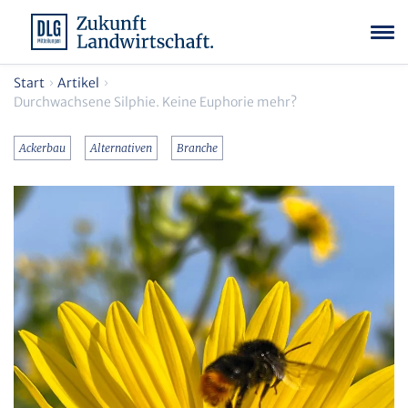
Start
Artikel
Durchwachsene Silphie. Keine Euphorie mehr?
Ackerbau
Alternativen
Branche