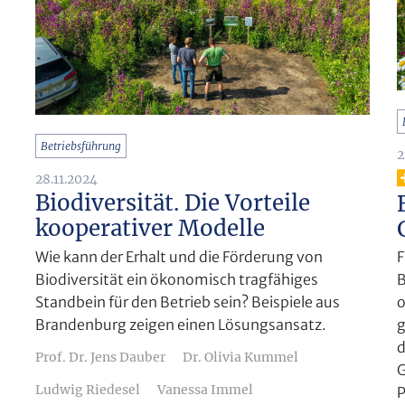
Betriebsführung
2
28.11.2024
Biodiversität. Die Vorteile
kooperativer Modelle
Wie kann der Erhalt und die Förderung von
F
Biodiversität ein ökonomisch tragfähiges
B
Standbein für den Betrieb sein? Beispiele aus
o
Brandenburg zeigen einen Lösungsansatz.
g
d
Prof. Dr. Jens Dauber
Dr. Olivia Kummel
G
Ludwig Riedesel
Vanessa Immel
P