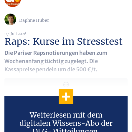
Daphne Huber
07. Juli 2026
Raps: Kurse im Stresstest
Die Pariser Rapsnotierungen haben zum
Wochenanfang tüchtig zugelegt. Die
Kassapreise pendeln um die 500 €/t.
Weiterlesen mit dem
digitalen Wissens-Abo der
DLG-Mitteilungen.