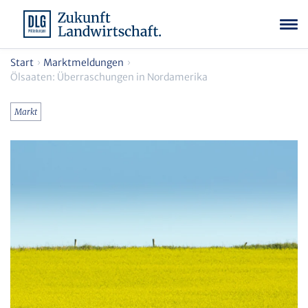
Start
Marktmeldungen
Ölsaaten: Überraschungen in Nordamerika
Markt