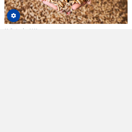
22. September 2023
Beispiele. Vier Wege zum
eigenen Startup
Raumfahrttechnik zur Gülleaufbereitung, KI zur
Reduzierung von Lebensmittelabfällen, Insekten als
Sojaersatz, Direktsaattechnik für produktive Böden –
wir stellen die Gründer und deren Geschäftsideen vor.
Thomas Künzel
Alternativen
Betriebsführung
Landtechnik