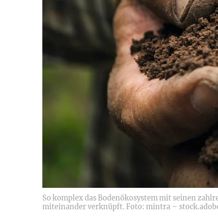
So komplex das Bodenökosystem mit seinen zahlreic
miteinander verknüpft. Foto: mintra – stock.ado