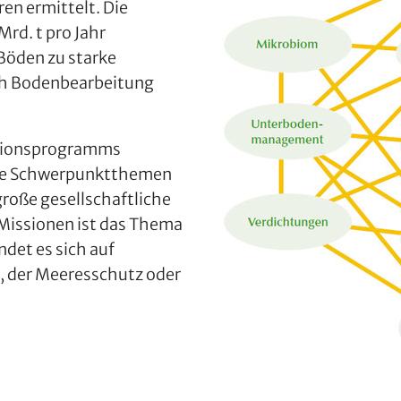
en ermittelt. Die
Mrd. t pro Jahr
 Böden zu starke
rch Bodenbearbeitung
ationsprogramms
ene Schwerpunktthemen
roße gesellschaftliche
Missionen ist das Thema
ndet es sich auf
, der Meeresschutz oder