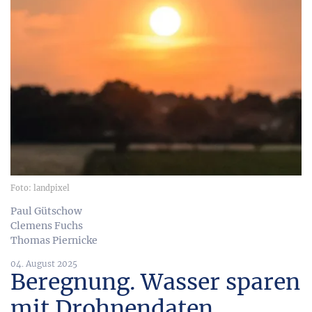
Foto: landpixel
Paul Gütschow
Clemens Fuchs
Thomas Piernicke
04. August 2025
Beregnung. Wasser sparen
mit Drohnendaten