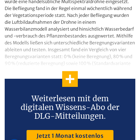
wurde eine handelsübliche Multispektraldrohne eingesetzt.
Die Befliegung fand in der Regel einmal wöchentlich während
der Vegetationsperiode statt. Nach jeder Befliegung wurden
die Luftbildaufnahmen der Drohne in einem
Wasserbilanzmodell analysiert und hinsichtlich Wasserbedarf
und -verbrauch des Pflanzenbestandes ausgewertet. Mithilfe
des Modells ließen sich unterschiedliche Beregnungsvarianten
ableiten und testen. Insgesamt fand ein Vergleich von vier
Beregnungsvarianten statt: 0 % (keine Beregnung), 80 % und
90 % (reduzierte Beregnung) sowie 100 % (Standardvariante
des Landwirts).
Weiterlesen mit dem
digitalen Wissens-Abo der
DLG-Mitteilungen.
Jetzt 1 Monat kostenlos