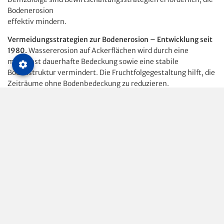
Bodenerosion
effektiv mindern.
Vermeidungsstrategien zur Bodenerosion – Entwicklung seit
1980.
Wassererosion auf Ackerflächen wird durch eine
möglichst dauerhafte Bedeckung sowie eine stabile
Bodenstruktur vermindert. Die Fruchtfolgegestaltung hilft, die
Zeiträume ohne Bodenbedeckung zu reduzieren.
Phytosanitäre Aspekte und der Einsatz des Pfluges führen zu
unbedeckter Ackeroberfläche, die der Witterung ungeschützt
ausgesetzt ist. Die hohe Energie der Regentropfen zerstört die
Oberflächenaggregate. Es kommt zur Verschlämmung mit
Oberflächenabfluss, Bodenerosion ist die Folge. Besonders
gefährdet sind weitreihige Sommerfrüchte wie Rüben, Mais
und Kartoffeln. Effektiv gestoppt werden kann dieser Prozess
in der vegetationslosen Zeit nur durch organische Reststoffe
und Grünbewuchs an der Oberfläche. Dabei treten zwei
Effekte auf:
Die aggregatzerstörende Energie der Regentropfen wird
an die Reststoffe abgegeben, sodass die Krümel an der