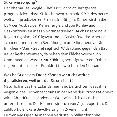
Stromversorgung?
Der ehemalige Google-Chef, Eric Schmidt, hat gerade
prognostiziert, dass KI-Rechenzentren bald 99 % des heute
weltweit produzierten Stroms benötigen. Daher wird in den
USA der Ausbau der Kernenergie und von Kohle- und
Gaskraftwerken massiv vorangetrieben. Auch unsere neue
Regierung plant 20 Gigawatt neue Gaskraftwerke. Aber das
schadet eher unseren Bemühungen um Klimaneutralität.
Im Rhein-Main-Gebiet regt sich Widerstand gegen den Bau
neuer Rechenzentren, da neben dem Flächenverbrauch
Unmengen an Wasser zur Kühlung benötigt werden. Daher
reglementiert selbst Frankfurt inzwischen den Neubau.
Was heißt das am Ende? Können wir nicht weiter
digitalisieren, weil uns der Strom fehlt?
Natürlich muss hierzulande niemand befürchten, dass ihm
wegen eines Rechenzentrums in der Nähe der Strom rationiert
wird. Aber für alle Länder der Welt würde ich das nicht
unterschreiben. Das kennen wir auch von Agrarexporten: Da
zählt oft die lokale Bevölkerung im Zweifel nicht.
Firmen wie Open AI machen Verluste in Milliardenhöhe,