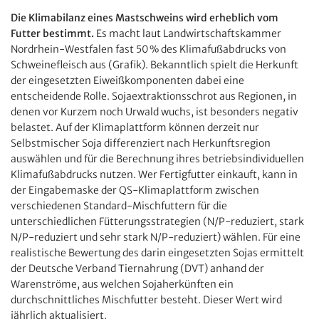
Die Klimabilanz eines Mastschweins wird erheblich vom
Futter bestimmt.
Es macht laut Landwirtschaftskammer
Nordrhein-Westfalen fast 50 % des Klimafußabdrucks von
Schweinefleisch aus (Grafik). Bekanntlich spielt die Herkunft
der eingesetzten Eiweißkomponenten dabei eine
entscheidende Rolle. Sojaextraktionsschrot aus Regionen, in
denen vor Kurzem noch Urwald wuchs, ist besonders negativ
belastet. Auf der Klimaplattform können derzeit nur
Selbstmischer Soja differenziert nach Herkunftsregion
auswählen und für die Berechnung ihres betriebsindividuellen
Klimafußabdrucks nutzen. Wer Fertigfutter einkauft, kann in
der Eingabemaske der QS-Klimaplattform zwischen
verschiedenen Standard-Mischfuttern für die
unterschiedlichen Fütterungsstrategien (N/P-reduziert, stark
N/P-­reduziert und sehr stark N/P-reduziert) wählen. Für eine
realistische Bewertung des darin eingesetzten Sojas ermittelt
der Deutsche Verband Tiernahrung (DVT) anhand der
Warenströme, aus welchen Sojaherkünften ein
durchschnittliches Mischfutter besteht. Dieser Wert wird
jährlich aktualisiert.