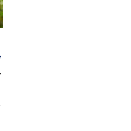
e
e
s