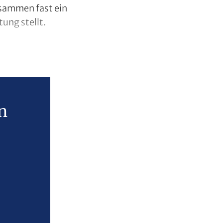
usammen fast ein
tung stellt.
n