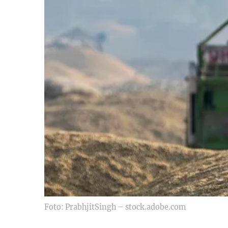
Foto: PrabhjitSingh – stock.adobe.com