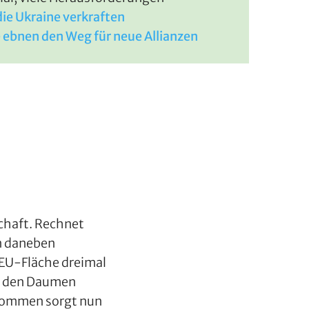
die Ukraine verkraften
 ebnen den Weg für neue Allianzen
schaft. Rechnet
en daneben
r EU-Fläche dreimal
er den Daumen
bkommen sorgt nun