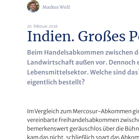
Markus Wolf
20. Februar 2026
Indien. Großes P
Beim Handelsabkommen zwischen der E
Landwirtschaft außen vor. Dennoch e
Lebensmittelsektor. Welche sind das
eigentlich bestellt?
Im Vergleich zum Mercosur-Abkommen gin
vereinbarte Freihandelsabkommen zwische
bemerkenswert geräuschlos über die Bühn
kam das nicht, schließlich spart das Abkom