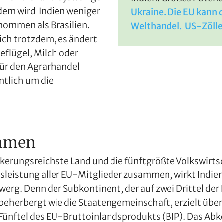
dem wird Indien weniger
Ukraine. Die EU kann 
nommen als Brasilien.
Welthandel. US-Zölle
ich trotzdem, es ändert
Geflügel, Milch oder
ür den Agrarhandel
ntlich um die
mmen
ölkerungsreichste Land und die fünftgrößte Volkswirt
sleistung aller EU-Mitglieder zusammen, wirkt Indi
Zwerg. Denn der Subkontinent, der auf zwei Drittel de
beherbergt wie die Staatengemeinschaft, erzielt üb
 Fünftel des EU-Bruttoinlandsprodukts (BIP). Das A