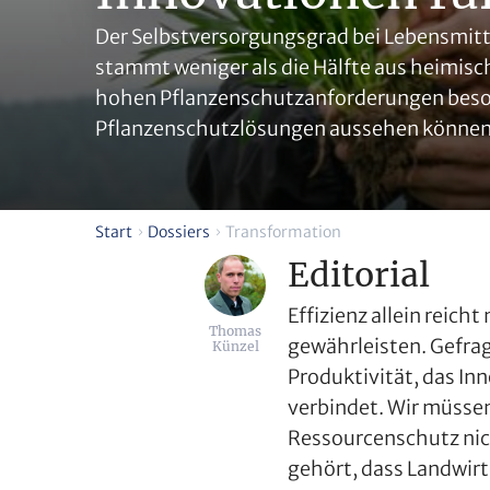
Der Selbstversorgungsgrad bei Lebensmitte
stammt weniger als die Hälfte aus heimisc
hohen Pflanzenschutzanforderungen besond
Pflanzenschutzlösungen aussehen können
Start
Dossiers
Transformation
Editorial
Effizienz allein reich
Thomas
gewährleisten. Gefrag
Künzel
Produktivität, das In
verbindet. Wir müsse
Ressourcenschutz nic
gehört, dass Landwirt