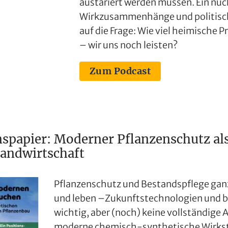
austariert werden müssen. Ein nüch
Wirkzusammenhänge und politische
auf die Frage: Wie viel heimische 
– wir uns noch leisten?
Zum Podcast
spapier: Moderner Pflanzenschutz als
Landwirtschaft
Pflanzenschutz und Bestandspflege gan
und leben –Zukunftstechnologien und bi
wichtig, aber (noch) keine vollständige 
moderne chemisch-synthetische Wirkst