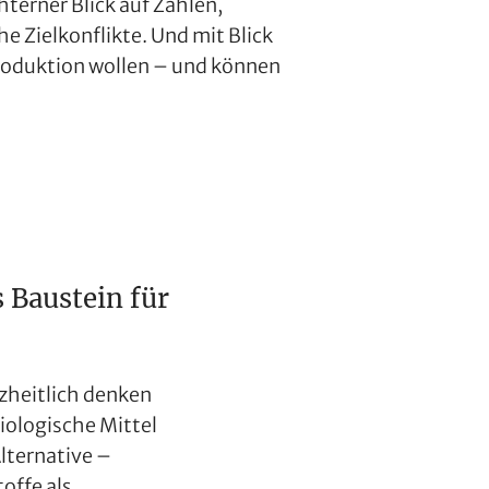
terner Blick auf Zahlen,
 Zielkonflikte. Und mit Blick
Produktion wollen – und können
 Baustein für
zheitlich denken
ologische Mittel
Alternative –
offe als