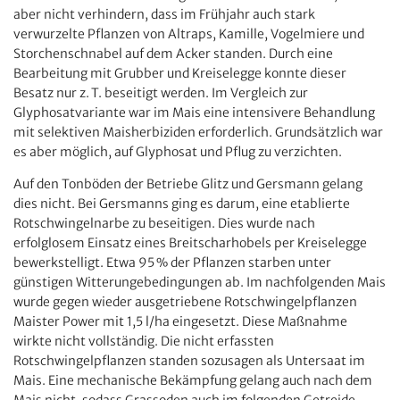
aber nicht verhindern, dass im Frühjahr auch stark
verwurzelte Pflanzen von Altraps, Kamille, Vogelmiere und
Storchenschnabel auf dem Acker standen. Durch eine
Bearbeitung mit Grubber und Kreiselegge konnte dieser
Besatz nur z. T. beseitigt werden. Im Vergleich zur
Glyphosatvariante war im Mais eine intensivere Behandlung
mit selektiven Maisherbiziden erforderlich. Grundsätzlich war
es aber möglich, auf Glyphosat und Pflug zu verzichten.
Auf den Tonböden der Betriebe Glitz und Gersmann gelang
dies nicht. Bei Gersmanns ging es darum, eine etablierte
Rotschwingelnarbe zu beseitigen. Dies wurde nach
erfolglosem Einsatz eines Breitscharhobels per Kreiselegge
bewerkstelligt. Etwa 95 % der Pflanzen starben unter
günstigen Witterungebedingungen ab. Im nachfolgenden Mais
wurde gegen wieder ausgetriebene Rotschwingelpflanzen
Maister Power mit 1,5 l/ha eingesetzt. Diese Maßnahme
wirkte nicht vollständig. Die nicht erfassten
Rotschwingelpflanzen standen sozusagen als Untersaat im
Mais. Eine mechanische Bekämpfung gelang auch nach dem
Mais nicht, sodass Grassoden auch im folgenden Getreide