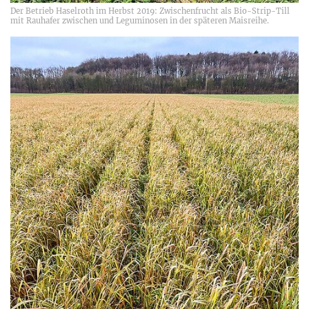
Der Betrieb Haselroth im Herbst 2019: Zwischenfrucht als Bio-Strip-Till
mit Rauhafer zwischen und Leguminosen in der späteren Maisreihe.