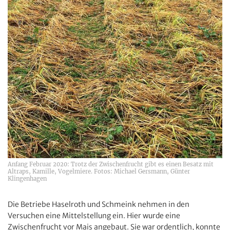
Anfang Februar 2020: Trotz der Zwischenfrucht gibt es einen Besatz mit
Altraps, Kamille, Vogelmiere. Fotos: Michael Gersmann, Günter
Klingenhagen
Die Betriebe Haselroth und Schmeink nehmen in den
Versuchen eine Mittelstellung ein. Hier wurde eine
Zwischenfrucht vor Mais angebaut. Sie war ordentlich, konnte