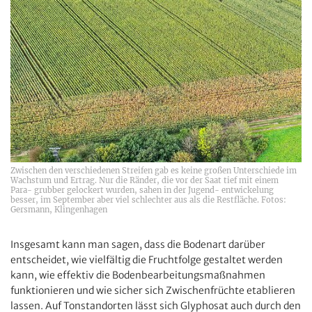
Zwischen den verschiedenen Streifen gab es keine großen Unterschiede im
Wachstum und Ertrag. Nur die Ränder, die vor der Saat tief mit einem
Para- grubber gelockert wurden, sahen in der Jugend- entwickelung
besser, im September aber viel schlechter aus als die Restfläche. Fotos:
Gersmann, Klingenhagen
Insgesamt kann man sagen, dass die Bodenart darüber
entscheidet, wie vielfältig die Fruchtfolge gestaltet werden
kann, wie effektiv die Bodenbearbeitungsmaßnahmen
funktionieren und wie sicher sich Zwischenfrüchte etablieren
lassen. Auf Tonstandorten lässt sich Glyphosat auch durch den