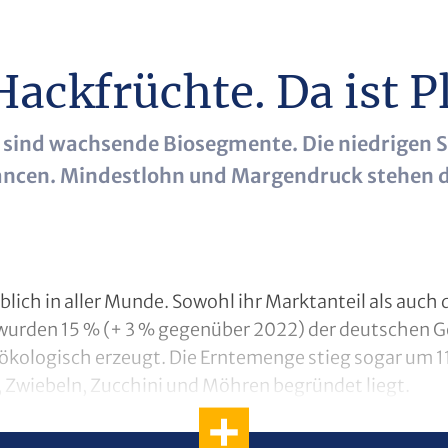
ackfrüchte. Da ist P
 sind wachsende Biosegmente. Die niedrigen 
hancen. Mindestlohn und Margendruck stehen 
lich in aller Munde. Sowohl ihr Marktanteil als auc
 wurden 15 % (+ 3 % gegenüber 2022) der deutschen
kologisch erzeugt. Die Erntemenge stieg sogar um 11
 Zwiebeln, Zucchini und Möhren begründet liegt.