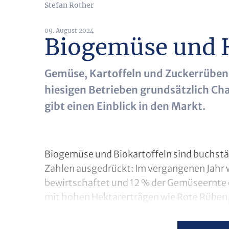
Stefan Rother
09. August 2024
Biogemüse und H
Gemüse, Kartoffeln und Zuckerrüben
hiesigen Betrieben grundsätzlich C
gibt einen Einblick in den Markt.
Biogemüse und Biokartoffeln sind buchstäb
Zahlen ausgedrückt: Im vergangenen Jahr
bewirtschaftet und 12 % der Gemüseernte ö
mit hohen Hektarerträgen wie Rote Rüben,