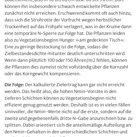
können ihn insbesondere schwach entwickelte Pflanzen
zunächst nicht erreichen. Erschwerend kommt oft auch hinzu,
dass sich die Strohrotte der Vorfrucht wegen herbstlicher
Trockenheit auf das Frühjahr verlagert, was in der Krume dann
eine temporäre N-Sperre zur Folge hat. Die Pflanzen leiden
also zu Vegetationsbeginn Hunger »am gedeckten Tisch«.
Eine zu geringe Bestockung ist die Folge, sodass die
Zielbestandesdichte mitunter deutlich unterschritten wird.
Wenn dann plötzlich 100 oder 150 Ähren/m2 fehlen, können
die Pflanzen dies zumeist nicht vollständig über die Kornzahl
oder das Korngewicht kompensieren.
Die Folge:
Der kalkulierte Zielertrag kann gar nicht erreicht
werden. Das heißt also, die hohen N
min
-Vorräte in den
tieferen Schichten können zu Vegetationsbeginn nicht
effizient genug genutzt werden. Deshalb ist es in vielen Fällen
sinnvoller, die Nmin-Werte nicht auf die erste, sondern auf die
zweite und gegebenenfalls dritte N-Gabe anzurechnen bzw. zu
splitten. Dabei orientiert sich die anteilsmäßige Aufteilung an
den N
min
-Gehalten in den unterschiedlichen Schichten und