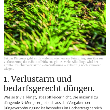
Bei der Düngung geht es für viele inzwischen ans Feintuning. Ansätze zur
Verbesserung der Nährstoffeffizienz gibt es viele. Allerdings wird der
größte Unsicherheitsfaktor – die Witterung – zukünftig noch schwerer
wiegen.
1. Verlustarm und
bedarfsgerecht düngen.
Was so trivial klingt, ist es oft leider nicht. Die maximal zu
düngende N-Menge ergibt sich aus den Vorgaben der
Düngeverordnung und ist besonders im Hochertragsbereich