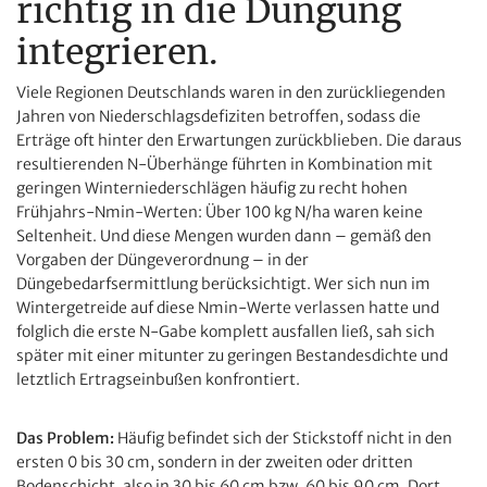
richtig in die Düngung
integrieren.
Viele Regionen Deutschlands waren in den zurückliegenden
Jahren von Niederschlagsdefiziten betroffen, sodass die
Erträge oft hinter den Erwartungen zurückblieben. Die daraus
resultierenden N-Überhänge führten in Kombination mit
geringen Winterniederschlägen häufig zu recht hohen
Frühjahrs-Nmin-Werten: Über 100 kg N/ha waren keine
Seltenheit. Und diese Mengen wurden dann – gemäß den
Vorgaben der Düngeverordnung – in der
Düngebedarfsermittlung berücksichtigt. Wer sich nun im
Wintergetreide auf diese N
min
-Werte verlassen hatte und
folglich die erste N-Gabe komplett ausfallen ließ, sah sich
später mit einer mitunter zu geringen Bestandesdichte und
letztlich Ertragseinbußen konfrontiert.
Das Problem:
Häufig befindet sich der Stickstoff nicht in den
ersten 0 bis 30 cm, sondern in der zweiten oder dritten
Bodenschicht, also in 30 bis 60 cm bzw. 60 bis 90 cm. Dort